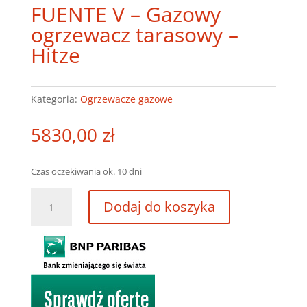
FUENTE V – Gazowy
ogrzewacz tarasowy –
Hitze
Kategoria:
Ogrzewacze gazowe
5830,00
zł
Czas oczekiwania ok. 10 dni
ilość
Dodaj do koszyka
FUENTE
V
-
Gazowy
ogrzewacz
tarasowy
-